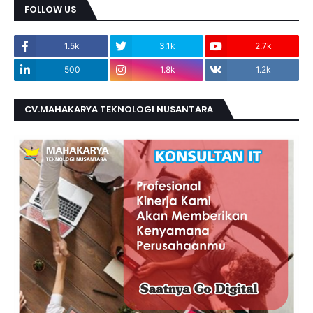
FOLLOW US
1.5k
3.1k
2.7k
500
1.8k
1.2k
CV.MAHAKARYA TEKNOLOGI NUSANTARA