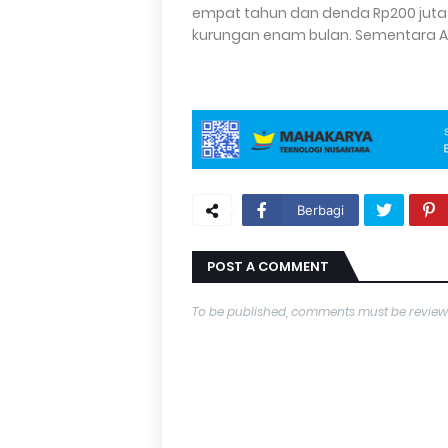
empat tahun dan denda Rp200 juta 
kurungan enam bulan. Sementara A
Berbagi
POST A COMMENT
To be published, comments must be review