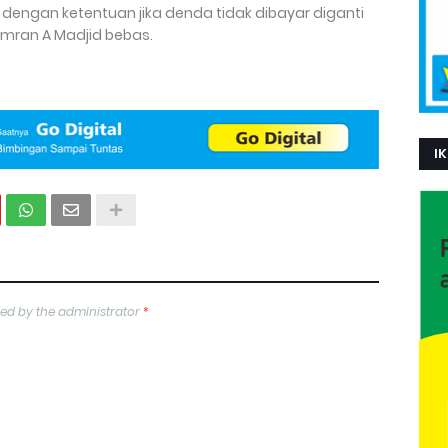
dengan ketentuan jika denda tidak dibayar diganti
mran A Madjid bebas.
IK
ed by the administrator
*