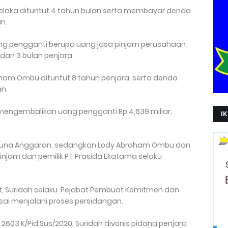
aka dituntut 4 tahun bulan serta membayar denda
n.
ang pengganti berupa uang jasa pinjam perusahaan
 dan 3 bulan penjara.
ham Ombu dituntut 8 tahun penjara, serta denda
an.
engembalikan uang pengganti Rp 4,639 miliar,
IK
guna Anggaran, sedangkan Lody Abraham Ombu dan
jam dan pemilik PT Prasida Ekatama selaku
ret, Suridah selaku Pejabat Pembuat Komitmen dan
lesai menjalani proses persidangan.
2603 K/Pid.Sus/2020, Suridah divonis pidana penjara