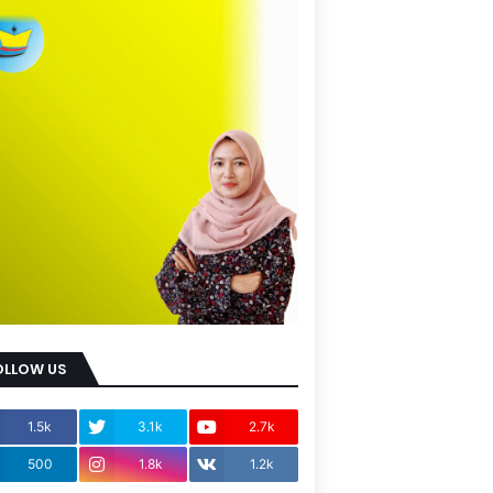
OLLOW US
1.5k
3.1k
2.7k
500
1.8k
1.2k