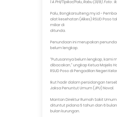
1 A PHI/Tipikor/Palu, Rabu (31/8). Foto : 
Palu, Bongkarsulteng.my.id - Pemb
alat kesehatan (Alkes) RSUD Poso 
miliar di
ditunda.
Penundaan ini merupakan penundaa
belum lengkap.
“Putusannya belum lengkap, kami m
dibacakan,” ungkap Ketua Majelis Ha
RSUD Poso di Pengadilan Negeri Kelas 1
Ikut hadir dalam persidangan ter
Jaksa Penuntut Umum (JPU) Noval.
Mantan Direktur Rumah Sakit Umum 
dituntut pidana 5 tahun dan 6 bula
bulan kurungan.