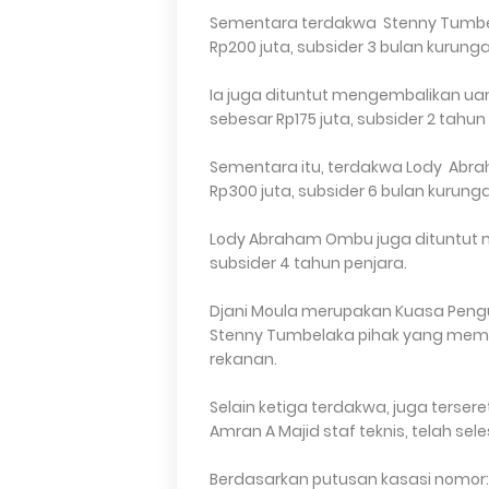
Sementara terdakwa Stenny Tumbel
Rp200 juta, subsider 3 bulan kurunga
Ia juga dituntut mengembalikan u
sebesar Rp175 juta, subsider 2 tahun
Sementara itu, terdakwa Lody Abra
Rp300 juta, subsider 6 bulan kurung
Lody Abraham Ombu juga dituntut m
subsider 4 tahun penjara.
Djani Moula merupakan Kuasa Pen
Stenny Tumbelaka pihak yang memin
rekanan.
Selain ketiga terdakwa, juga terse
Amran A Majid staf teknis, telah se
Berdasarkan putusan kasasi nomor: 