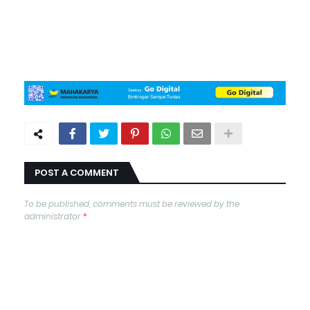
POST A COMMENT
To be published, comments must be reviewed by the
administrator
*