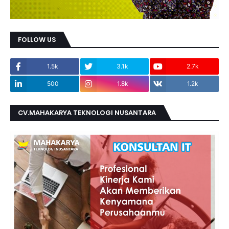
FOLLOW US
1.5k
3.1k
2.7k
500
1.8k
1.2k
CV.MAHAKARYA TEKNOLOGI NUSANTARA