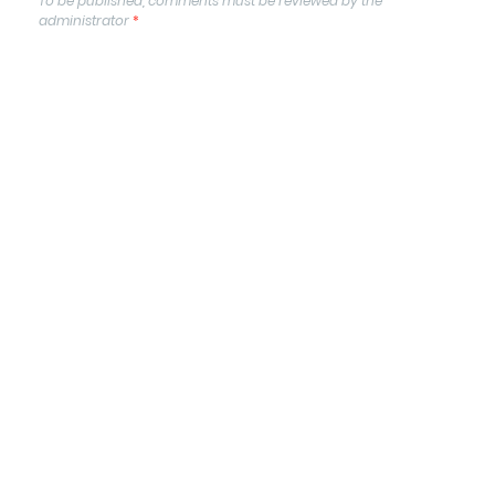
To be published, comments must be reviewed by the
administrator
*