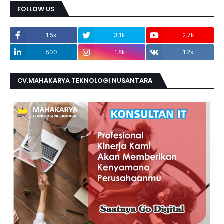
FOLLOW US
1.5k
3.1k
2.7k
500
1.8k
1.2k
CV.MAHAKARYA TEKNOLOGI NUSANTARA