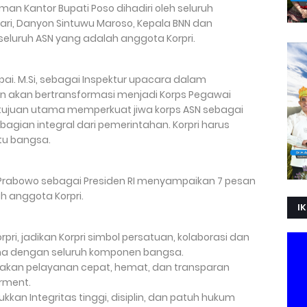
man Kantor Bupati Poso dihadiri oleh seluruh
ari, Danyon Sintuwu Maroso, Kepala BNN dan
seluruh ASN yang adalah anggota Korpri.
mpai. M.Si, sebagai Inspektur upacara dalam
 akan bertransformasi menjadi Korps Pegawai
n tujuan utama memperkuat jiwa korps ASN sebagai
agian integral dari pemerintahan. Korpri harus
tu bangsa.
Prabowo sebagai Presiden RI menyampaikan 7 pesan
h anggota Korpri.
IK
rpri, jadikan Korpri simbol persatuan, kolaborasi dan
sama dengan seluruh komponen bangsa.
amakan pelayanan cepat, hemat, dan transparan
erment.
jukkan Integritas tinggi, disiplin, dan patuh hukum