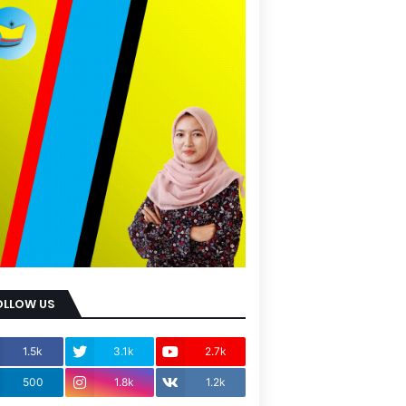
OLLOW US
1.5k
3.1k
2.7k
500
1.8k
1.2k