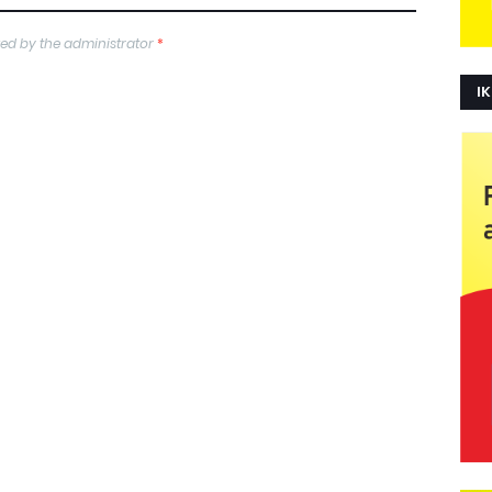
ed by the administrator
*
IK