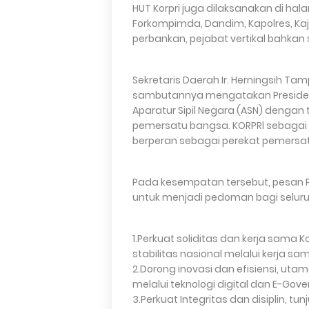
HUT Korpri juga dilaksanakan di hala
Forkompimda, Dandim, Kapolres, Kaj
perbankan, pejabat vertikal bahkan 
Sekretaris Daerah Ir. Herningsih Ta
sambutannya mengatakan Presiden
Aparatur Sipil Negara (ASN) denga
pemersatu bangsa. KORPRl sebagai b
berperan sebagai perekat pemersa
Pada kesempatan tersebut, pesan 
untuk menjadi pedoman bagi seluru
1.Perkuat soliditas dan kerja sama Ko
stabilitas nasional melalui kerja 
2.Dorong inovasi dan efisiensi, ut
melalui teknologi digital dan E-Gov
3.Perkuat Integritas dan disiplin, tun