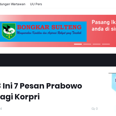
ndungan Wartawan
UU Pers
 Ini 7 Pesan Prabowo
agi Korpri
24
0