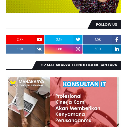
FOLLOW US
2.7k
3.1k
1.5k
1.2k
1.8k
500
CV.MAHAKARYA TEKNOLOGI NUSANTARA