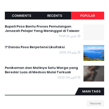
COMMENTS
RECENTS
POPULAR
Bupati Poso Bantu Proses Pemulangan
Jenazah Pelajar Yang Meninggal di Taiwan
مارس 13, 2025
Danau Poso Berpotensi Likuifaksi ?!
يوليو 24, 2025
Penikaman dan Matinya Satu Warga yang
Beredar Luas di Medsos Mulai Terkuak
أكتوبر 04, 2023
MAIN TAGS
Nasional