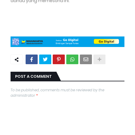
danau yang memesona ini.
POST A COMMENT
To be published, comments must be reviewed by the
administrator
*