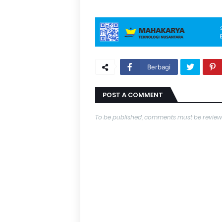
Berbagi
POST A COMMENT
To be published, comments must be review