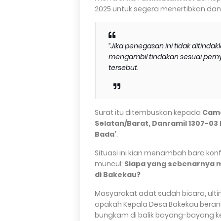
2025 untuk segera menertibkan dan
“Jika penegasan ini tidak ditinda
mengambil tindakan sesuai pernya
tersebut.
Surat itu ditembuskan kepada
Cama
Selatan/Barat, Danramil 1307-03 
Bada’
.
Situasi ini kian menambah bara konf
muncul:
Siapa yang sebenarnya 
di Bakekau?
Masyarakat adat sudah bicara, ul
apakah Kepala Desa Bakekau berani 
bungkam di balik bayang-bayang k