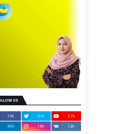
OLLOW US
1.5k
3.1k
2.7k
500
1.8k
1.2k