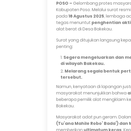
POSO –
Gelombang protes masyara
Kabupaten Poso. Melalui surat resmi
pada
16 Agustus 2025
, lembaga a
tegas menuntut
penghentian akti
alat berat di Desa Bakekau.
Surat yang ditujukan langsung kep
penting:
Segera mengeluarkan dan me
di wilayah Bakekau.
Melarang segala bentuk per
tersebut.
Namun, kenyataan di lapangan justru
masyarakat menunjukkan bahwa
a
beberapa pemilik alat mengklaim k
Bakekau.
Masyarakat adat pun geram. Dalam
(Tu’ana Mahile Robo’ Bada’) dan 
memberikan
ultimatum keras
: Ke