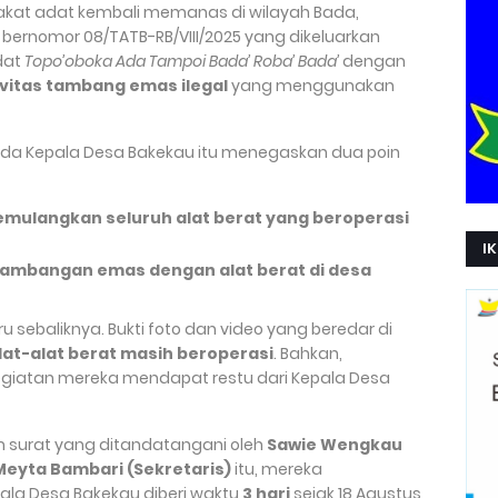
kat adat kembali memanas di wilayah Bada,
 bernomor 08/TATB-RB/VIII/2025 yang dikeluarkan
dat
Topo’oboka Ada Tampoi Bada’ Roba’ Bada’
dengan
vitas tambang emas ilegal
yang menggunakan
ada Kepala Desa Bakekau itu menegaskan dua poin
mulangkan seluruh alat berat yang beroperasi
IK
tambangan emas dengan alat berat di desa
 sebaliknya. Bukti foto dan video yang beredar di
lat-alat berat masih beroperasi
. Bahkan,
egiatan mereka mendapat restu dari Kepala Desa
 surat yang ditandatangani oleh
Sawie Wengkau
Meyta Bambari (Sekretaris)
itu, mereka
pala Desa Bakekau diberi waktu
3 hari
sejak 18 Agustus