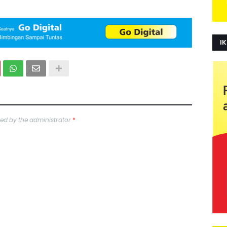
IK
ed by the administrator
*