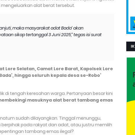
 mengeluarkan alat berat tersebut.
klanjuti, maka masyarakat adat Bada’ akan
taan sikap tertanggal 3 Juni 2025,”
tegas isi surat
IK
t Lore Selatan, Camat Lore Barat, Kapolsek Lore
Bada’, hingga seluruh kepala desa se-Robo’
lik di tengah keresahan warga. Pertanyaan besar kini
membekingi masuknya alat berat tambang emas
timatum sudah dilayangkan. Tinggal menunggu,
berpihak pada rakyat dan adat, atau justru memilih
epentingan tambang emas ilegal?