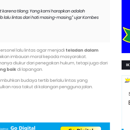
ut karena tilang. Yang kami harapkan adalah
 lalu lintas dari hati masing-masing,” ujar Kombes
ersonel lalu lintas agar menjadi
teladan dalam
paikan imbauan moral kepada masyarakat.
ak hanya diukur dari penegakan hukum, tetapi juga dari
IK
ng baik
di lapangan.
mbuhkan budaya tertib berlalu lintas yang
lkan rasa takut di kalangan pengguna jalan.