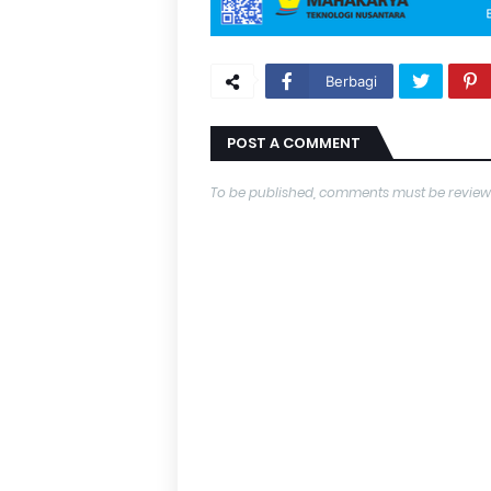
Berbagi
POST A COMMENT
To be published, comments must be review