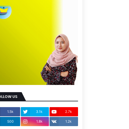
OLLOW US
1.5k
3.1k
2.7k
500
1.8k
1.2k