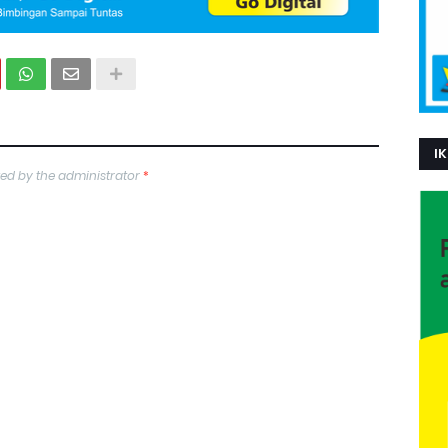
IK
ed by the administrator
*