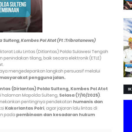
da Sulteng, Kombes Pol Atot (Ft :Tribratanews)
ktorat Lalu Lintas (Ditlantas) Polda Sulawesi Tengah
nindakan tilang, baik secara elektronik (ETLE)
t.
 upaya mengedepankan langkah persuasif melalui
masyarakat pengguna jalan.
Lintas (Dirlantas) Polda Sulteng, Kombes Pol Atot
IK
di halaman Mapolda Sulteng,
Selasa (7/10/2025)
.
enekankan pentingnya pendekatan
humanis dan
ksi
Kakorlantas Polri
, agar jajaran lalu lintas di
kan pada
pembinaan dan kesadaran hukum