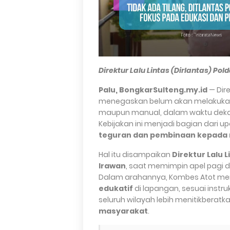
Direktur Lalu Lintas (Dirlantas) Pol
Palu, BongkarSulteng.my.id
— Dire
menegaskan belum akan melakukan pe
maupun manual, dalam waktu deka
Kebijakan ini menjadi bagian dari
teguran dan pembinaan kepada 
Hal itu disampaikan
Direktur Lalu 
Irawan
, saat memimpin apel pagi 
Dalam arahannya, Kombes Atot m
edukatif
di lapangan, sesuai instru
seluruh wilayah lebih menitikberat
masyarakat
.