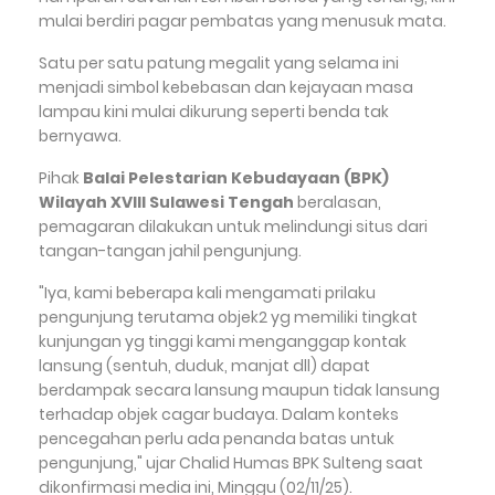
mulai berdiri pagar pembatas yang menusuk mata.
Satu per satu patung megalit yang selama ini
menjadi simbol kebebasan dan kejayaan masa
lampau kini mulai dikurung seperti benda tak
bernyawa.
Pihak
Balai Pelestarian Kebudayaan (BPK)
Wilayah XVIII Sulawesi Tengah
beralasan,
pemagaran dilakukan untuk melindungi situs dari
tangan-tangan jahil pengunjung.
"Iya, kami beberapa kali mengamati prilaku
pengunjung terutama objek2 yg memiliki tingkat
kunjungan yg tinggi kami menganggap kontak
lansung (sentuh, duduk, manjat dll) dapat
berdampak secara lansung maupun tidak lansung
terhadap objek cagar budaya. Dalam konteks
pencegahan perlu ada penanda batas untuk
pengunjung," ujar Chalid Humas BPK Sulteng saat
dikonfirmasi media ini, Minggu (02/11/25).