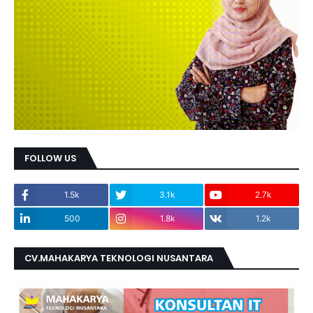
FOLLOW US
1.5k
3.1k
2.7k
500
1.8k
1.2k
CV.MAHAKARYA TEKNOLOGI NUSANTARA