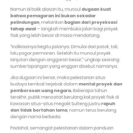
Namun di balik alasan itu, muncul
dugaan kuat
bahwa pemagaran ini bukan sekadar
pelindungan
, melainkan
bagian dari proyeksasi
tahap awal
— langkah membuka jalan bagi proyek
fisik yang lebih besar di masa mendatang.
“Indikiasinya begitu polanya. Dimulai dari patok, tali,
lalu pagar permanen. Setelah itu muncul proyek
lanjutan dengan anggaran besar,” ungkap seorang
sumber lapangan yang enggan disebut namanya.
Jika dugaan ini benar, maka pelestarian situs
budaya kembali terjebak dalam
mental proyek dan
pemborosan uang negara.
Beberapa tahun
terakhir, publik mencatat berulang kali proyek fisik di
kawasan situs-situs megalit Sulteng justru
rapuh
dan tidak bertahan lama
, namun terus berulang
dengan nama berbeda.
Padahal, semangat pelestarian dalam panduan