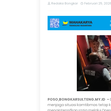
Redaksi Bongkar
Februari 25, 202
POSO,BONGKARSULTENG.MY.ID –
menjaga situasi kamtibmas tetap k
mengintensifkan razia melalui Oper