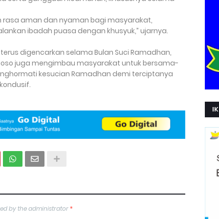
kan rasa aman dan nyaman bagi masyarakat,
lankan ibadah puasa dengan khusyuk,” ujarnya.
 terus digencarkan selama Bulan Suci Ramadhan,
 Poso juga mengimbau masyarakat untuk bersama-
enghormati kesucian Ramadhan demi terciptanya
kondusif.
IK
ed by the administrator
*