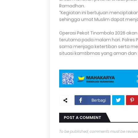
Ramadhan.
“Kegiatan ini bertujuan mencipta
sehingga umat Muslim dapat menja
Operasi Pekat Tinombala 2026 akan
terutama pada malam hari. Polres
sama menjaga ketertiban serta m
situasi kamtibmas yang aman dan 
Berbagi
POST A COMMENT
To be published, comments must be review