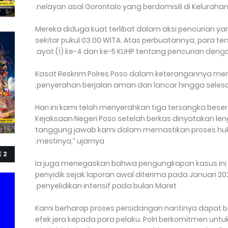
nelayan asal Gorontalo yang berdomisili di Keluraha
Mereka diduga kuat terlibat dalam aksi pencurian yan
sekitar pukul 03.00 WITA. Atas perbuatannya, para te
ayat (1) ke-4 dan ke-5 KUHP tentang pencurian den
Kasat Reskrim Polres Poso dalam keterangannya m
penyerahan berjalan aman dan lancar hingga selesai s
“Hari ini kami telah menyerahkan tiga tersangka bese
Kejaksaan Negeri Poso setelah berkas dinyatakan len
tanggung jawab kami dalam memastikan proses hu
mestinya,” ujarnya.
E 2
Ia juga menegaskan bahwa pengungkapan kasus ini m
penyidik sejak laporan awal diterima pada Januari 20
penyelidikan intensif pada bulan Maret.
“Kami berharap proses persidangan nantinya dapat 
efek jera kepada para pelaku. Polri berkomitmen un