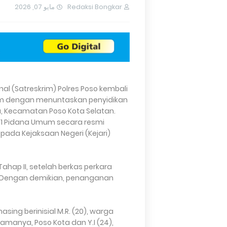
مايو 07, 2026
Redaksi Bongkar
nal (Satreskrim) Polres Poso kembali
 dengan menuntaskan penyidikan
u, Kecamatan Poso Kota Selatan.
nit 1 Pidana Umum secara resmi
pada Kejaksaan Negeri (Kejari)
hap II, setelah berkas perkara
. Dengan demikian, penanganan
ing berinisial M.R. (20), warga
amanya, Poso Kota dan Y.I (24),