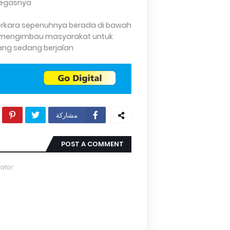
tegasnya.
perkara sepenuhnya berada di bawah
an mengimbau masyarakat untuk
g sedang berjalan.
مشاركة
POST A COMMENT
rator