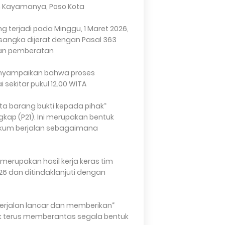
n Kayamanya, Poso Kota.
g terjadi pada Minggu, 1 Maret 2026,
rsangka dijerat dengan Pasal 363
gan pemberatan.
enyampaikan bahwa proses
ekitar pukul 12.00 WITA.
rta barang bukti kepada pihak
gkap (P21). Ini merupakan bentuk
kum berjalan sebagaimana
erupakan hasil kerja keras tim
26 dan ditindaklanjuti dengan
berjalan lancar dan memberikan
tuk terus memberantas segala bentuk