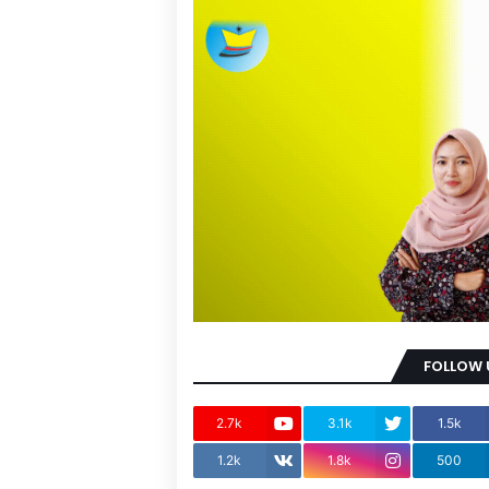
FOLLOW 
2.7k
3.1k
1.5k
1.2k
1.8k
500