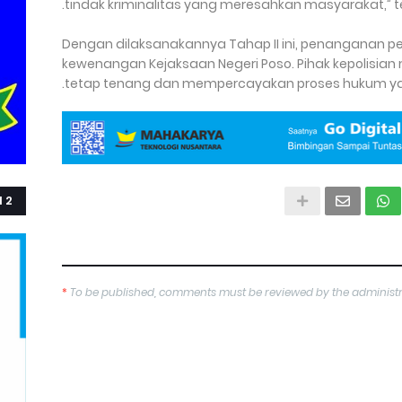
tindak kriminalitas yang meresahkan masyarakat,” 
Dengan dilaksanakannya Tahap II ini, penanganan 
kewenangan Kejaksaan Negeri Poso. Pihak kepolisi
tetap tenang dan mempercayakan proses hukum yan
 2
*
To be published, comments must be reviewed by the administ