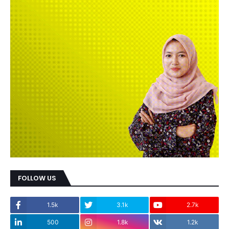
FOLLOW US
1.5k
3.1k
2.7k
500
1.8k
1.2k