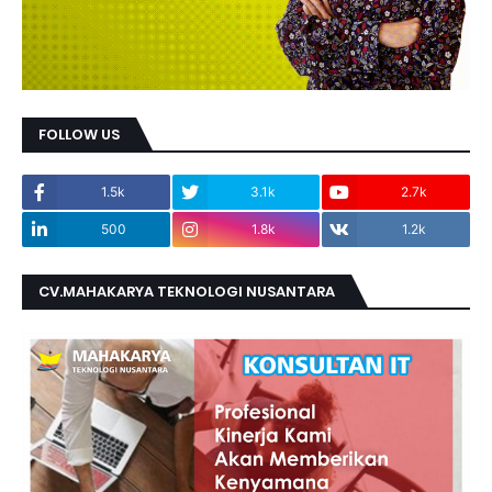
FOLLOW US
1.5k
3.1k
2.7k
500
1.8k
1.2k
CV.MAHAKARYA TEKNOLOGI NUSANTARA