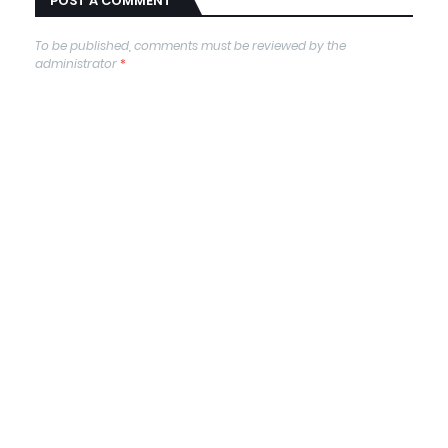
POST A COMMENT
To be published, comments must be reviewed by the
administrator
*