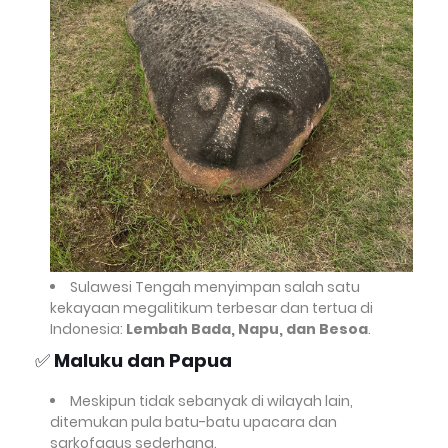
Sulawesi Tengah menyimpan salah satu
kekayaan megalitikum terbesar dan tertua di
Indonesia:
Lembah Bada, Napu, dan Besoa
.
✅
Maluku dan Papua
Meskipun tidak sebanyak di wilayah lain,
ditemukan pula batu-batu upacara dan
sarkofagus sederhana.