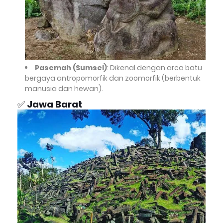
Pasemah (Sumsel)
: Dikenal dengan arca batu
bergaya antropomorfik dan zoomorfik (berbentuk
manusia dan hewan).
✅
Jawa Barat