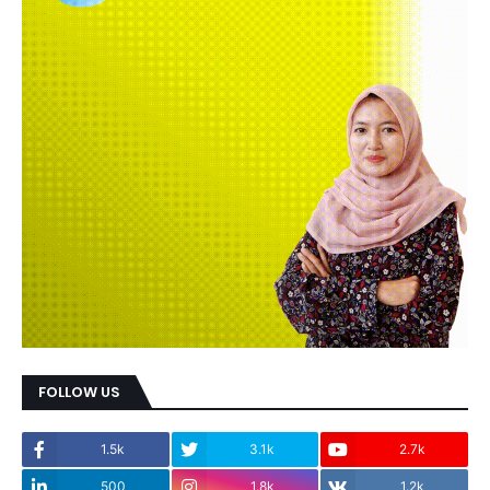
FOLLOW US
1.5k
3.1k
2.7k
500
1.8k
1.2k